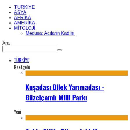
TÜRKİYE
ASYA
AFRİKA
AMERİKA
MİTOLOJİ
Medusa: Acıların Kadını
Ara
TÜRKİYE
Rastgele
Kuşadası Dilek Yarımadası -
Güzelçamlı Milli Parkı
Yeni