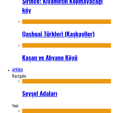
Şirince: Kıyametin Kopmayacağı
köy
Qashqai Türkleri (Kaşkayiler)
Kaşan ve Abyane Köyü
AFRİKA
Rastgele
Seyşel Adaları
Yeni