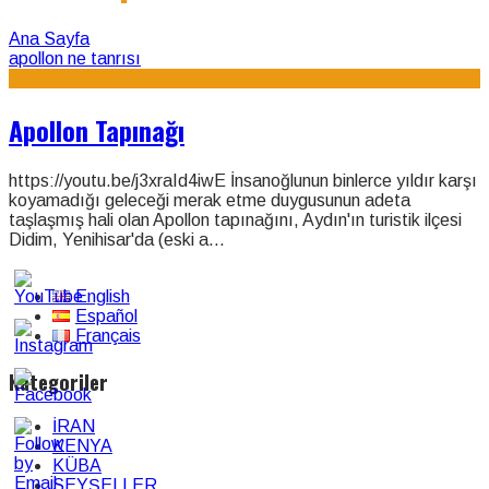
Ana Sayfa
apollon ne tanrısı
Apollon Tapınağı
https://youtu.be/j3xraId4iwE İnsanoğlunun binlerce yıldır karşı
koyamadığı geleceği merak etme duygusunun adeta
taşlaşmış hali olan Apollon tapınağını, Aydın'ın turistik ilçesi
Didim, Yenihisar'da (eski a
...
English
Español
Français
Kategoriler
İRAN
KENYA
KÜBA
SEYŞELLER