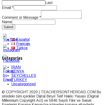
Last
Email
*
Comment or Message
*
Name
Submit
Español
Français
Türkçe
Categories
IRAN
KENYA
SEYCHELLES
TURKEY
Uncategorized
© COPYRIGHT 2020 | TEACHERSONTHEROAD.COM Bu
sitedeki tüm içerikler Dijital Binyıl Telif Hakkı Yasası (Digital
Millennium Copyright Act) ve 5846 Sayılı Fikir ve Sanat
Eserlerini Koruma Kanunu'na istinaden koruma altındadır.