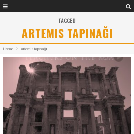
TAGGED
ARTEMIS TAPINAĞI
Home
artemis tapınağı